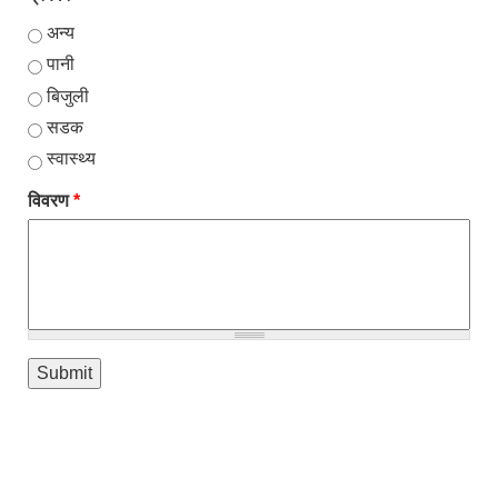
अन्य
पानी
बिजुली
सडक
स्वास्थ्य
विवरण
*