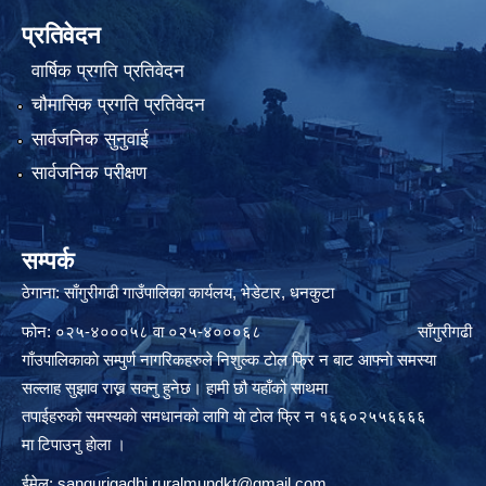
प्रतिवेदन
वार्षिक प्रगति प्रतिवेदन
चौमासिक प्रगति प्रतिवेदन
सार्वजनिक सुनुवाई
सार्वजनिक परीक्षण
सम्पर्क
ठेगाना: साँगुरीगढी गाउँपालिका कार्यलय, भेडेटार, धनकुटा
फोन: ०२५-४०००५८ वा ०२५-४०००६८ साँगुरीगढी
गाँउपालिकाकाे सम्पुर्ण नागरिकहरुले निशुल्क टाेल फ्रि न बाट आफ्नाे समस्या
सल्लाह सुझाव राख्न सक्नु हुनेछ। हामी छौ यहाँको साथमा
तपाईहरुकाे समस्यकाे समधानकाे लागि याे टाेल फ्रि न १६६०२५५६६६६
मा टिपाउनु हाेला ।
ईमेल:
sangurigadhi.ruralmundkt@gmail.com