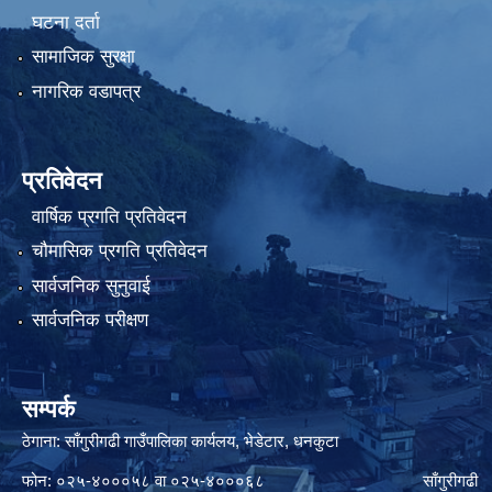
घटना दर्ता
सामाजिक सुरक्षा
नागरिक वडापत्र
प्रतिवेदन
वार्षिक प्रगति प्रतिवेदन
चौमासिक प्रगति प्रतिवेदन
सार्वजनिक सुनुवाई
सार्वजनिक परीक्षण
सम्पर्क
ठेगाना: साँगुरीगढी गाउँपालिका कार्यलय, भेडेटार, धनकुटा
फोन: ०२५-४०००५८ वा ०२५-४०००६८ साँगुरीगढी