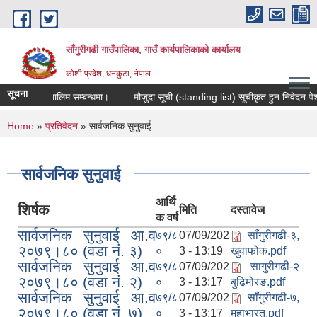
Skip to main content
साँगुरीगढी गाउँपालिका, गाउँ कार्यपालिकाको कार्यालय
कोशी प्रदेश, धनकुटा, नेपाल
सूचना
ास मुलक तालिम सम्बन्धमा।
मौजुदा सूची (standing list) सूचीकृत हुन निवेदन पेश गर्न
You are here
Home
»
प्रतिवेदन
» सार्वजनिक सुनुवाई
सार्वजनिक सुनुवाई
आर्थि
शिर्षक
मिति
दस्तावेज
क वर्ष
सार्वजनिक सुनुवाई आ.व
७९/८
07/09/202
साँगुरीगढी-३,
२०७९।८० (वडा नं. ३)
०
3 - 13:19
खुवाफोक.pdf
सार्वजनिक सुनुवाई आ.व
७९/८
07/09/202
सागुरीगढी-२
२०७९।८० (वडा नं. २)
०
3 - 13:17
बुढिमोरङ.pdf
सार्वजनिक सुनुवाई आ.व
७९/८
07/09/202
साँगुरीगढी-७,
२०७९।८० (वडा नं. ७)
०
3 - 13:17
महाभारत.pdf