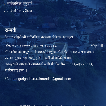
सार्वजनिक सुनुवाई
सार्वजनिक परीक्षण
सम्पर्क
ठेगाना: साँगुरीगढी गाउँपालिका कार्यलय, भेडेटार, धनकुटा
फोन: ०२५-४०००५८ वा ०२५-४०००६८ साँगुरीगढी
गाँउपालिकाकाे सम्पुर्ण नागरिकहरुले निशुल्क टाेल फ्रि न बाट आफ्नाे समस्या
सल्लाह सुझाव राख्न सक्नु हुनेछ। हामी छौ यहाँको साथमा
तपाईहरुकाे समस्यकाे समधानकाे लागि याे टाेल फ्रि न १६६०२५५६६६६
मा टिपाउनु हाेला ।
ईमेल:
sangurigadhi.ruralmundkt@gmail.com