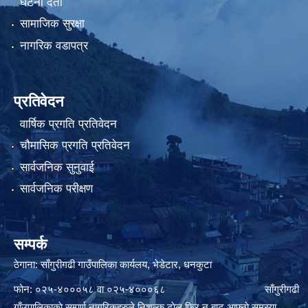
घटना दर्ता
सामाजिक सुरक्षा
नागरिक वडापत्र
प्रतिवेदन
वार्षिक प्रगति प्रतिवेदन
चौमासिक प्रगति प्रतिवेदन
सार्वजनिक सुनुवाई
सार्वजनिक परीक्षण
सम्पर्क
ठेगाना: साँगुरीगढी गाउँपालिका कार्यलय, भेडेटार, धनकुटा
फोन: ०२५-४०००५८ वा ०२५-४०००६८ साँगुरीगढी
गाँउपालिकाकाे सम्पुर्ण नागरिकहरुले निशुल्क टाेल फ्रि न बाट आफ्नाे समस्या