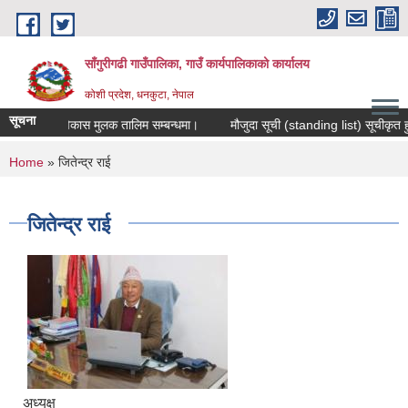
Skip to main content
साँगुरीगढी गाउँपालिका, गाउँ कार्यपालिकाको कार्यालय
कोशी प्रदेश, धनकुटा, नेपाल
सूचना
यिक सिप विकास मुलक तालिम सम्बन्धमा।
मौजुदा सूची (standing list) सूचीकृत हुन निव
You are here
Home
» जितेन्द्र राई
जितेन्द्र राई
अध्यक्ष