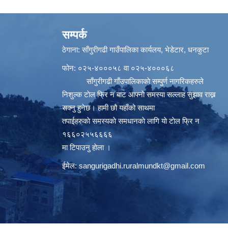
सम्पर्क
ठेगाना: साँगुरीगढी गाउँपालिका कार्यलय, भेडेटार, धनकुटा
फोन: ०२५-४०००५८ वा ०२५-४०००६८
साँगुरीगढी गाँउपालिकाकाे सम्पुर्ण नागरिकहरुले
निशुल्क टाेल फ्रि न बाट आफ्नाे समस्या सल्लाह सुझाव राख्न
सक्नु हुनेछ। हामी छौ यहाँको साथमा
तपाईहरुकाे समस्यकाे समधानकाे लागि याे टाेल फ्रि न
१६६०२५५६६६६
मा टिपाउनु हाेला ।
ईमेल:
sangurigadhi.ruralmundkt@gmail.com