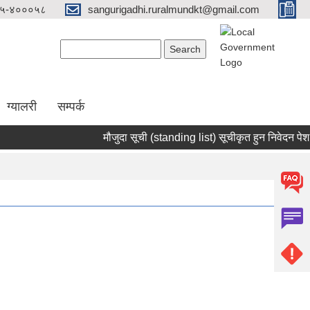
५-४०००५८
sangurigadhi.ruralmundkt@gmail.com
Search form
Search
ग्यालरी
सम्पर्क
मौजुदा सूची (standing list) सूचीकृत हुन निवेदन पेश गर्ने 