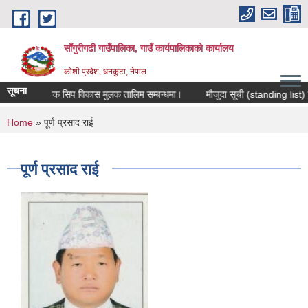
Skip to main content
साँगुरीगढी गाउँपालिका, गाउँ कार्यपालिकाको कार्यालय
कोशी प्रदेश, धनकुटा, नेपाल
सूचना
व्यवसायिक सिप विकास मुलक तालिम सम्बन्धमा।
मौजुदा सूची (standing list) सूचीकृ
You are here
Home
» पूर्ण प्रसाद राई
पूर्ण प्रसाद राई