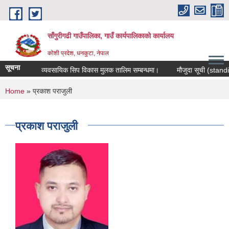
Skip to main content
साँगुरीगढी गाउँपालिका, गाउँ कार्यपालिकाको कार्यालय
कोशी प्रदेश, धनकुटा, नेपाल
सूचना
व्यवसायिक सिप विकास मुलक तालिम सम्बन्धमा।
मौजुदा सूची (standing li
You are here
Home
» प्रकाश पराजुली
प्रकाश पराजुली