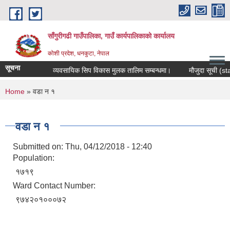
Skip to main content
साँगुरीगढी गाउँपालिका, गाउँ कार्यपालिकाको कार्यालय
कोशी प्रदेश, धनकुटा, नेपाल
सूचना
व्यवसायिक सिप विकास मुलक तालिम सम्बन्धमा।
मौजुदा सूची (standin
You are here
Home
» वडा न १
वडा न १
Submitted on:
Thu, 04/12/2018 - 12:40
Population:
१७१९
Ward Contact Number:
९७४२०१०००७२