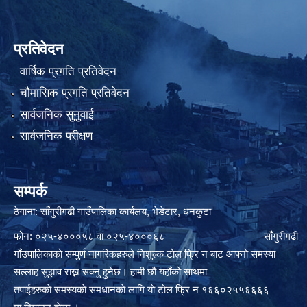
प्रतिवेदन
वार्षिक प्रगति प्रतिवेदन
चौमासिक प्रगति प्रतिवेदन
सार्वजनिक सुनुवाई
सार्वजनिक परीक्षण
सम्पर्क
ठेगाना: साँगुरीगढी गाउँपालिका कार्यलय, भेडेटार, धनकुटा
फोन: ०२५-४०००५८ वा ०२५-४०००६८ साँगुरीगढी
गाँउपालिकाकाे सम्पुर्ण नागरिकहरुले निशुल्क टाेल फ्रि न बाट आफ्नाे समस्या
सल्लाह सुझाव राख्न सक्नु हुनेछ। हामी छौ यहाँको साथमा
तपाईहरुकाे समस्यकाे समधानकाे लागि याे टाेल फ्रि न १६६०२५५६६६६