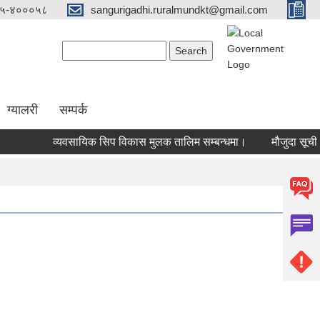
५-४०००५८
sangurigadhi.ruralmundkt@gmail.com
Search form
Search
ग्यालरी
सम्पर्क
व्यवसायिक सिप विकास मुलक तालिम सम्बन्धमा।
मौजुदा सूची (stand