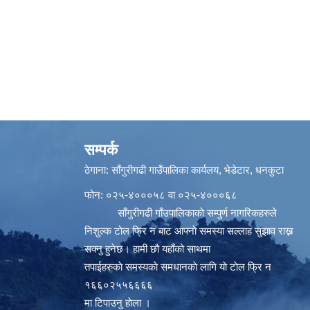
सम्पर्क
ठेगाना: साँगुरीगढी गाउँपालिका कार्यलय, भेडेटार, धनकुटा
फोन: ०२५-४०००५८ वा ०२५-४०००६८
साँगुरीगढी गाँउपालिकाकाे सम्पुर्ण नागरिकहरुले
निशुल्क टाेल फ्रि न बाट आफ्नाे समस्या सल्लाह सुझाव राख्न
सक्नु हुनेछ। हामी छौ यहाँको साथमा
तपाईहरुकाे समस्यकाे समधानकाे लागि याे टाेल फ्रि न
१६६०२५५६६६६
मा टिपाउनु हाेला ।