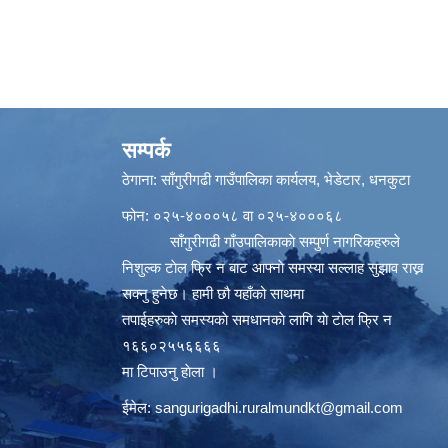
सम्पर्क
ठेगाना: साँगुरीगढी गाउँपालिका कार्यलय, भेडेटार, धनकुटा
फोन: ०२५-४०००५८ वा ०२५-४०००६८
साँगुरीगढी गाँउपालिकाकाे सम्पुर्ण नागरिकहरुले
निशुल्क टाेल फ्रि न बाट आफ्नाे समस्या सल्लाह सुझाव राख्न
सक्नु हुनेछ। हामी छौ यहाँको साथमा
तपाईहरुकाे समस्यकाे समधानकाे लागि याे टाेल फ्रि न
१६६०२५५६६६६
मा टिपाउनु हाेला ।
ईमेल:
sangurigadhi.ruralmundkt@gmail.com