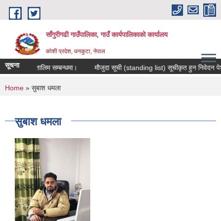
Skip to main content
साँगुरीगढी गाउँपालिका, गाउँ कार्यपालिकाको कार्यालय
कोशी प्रदेश, धनकुटा, नेपाल
सूचना
ास मुलक तालिम सम्बन्धमा।
मौजुदा सूची (standing list) सूचीकृत हुन निवेदन पेश गर्न
You are here
Home
» सुबाश धमला
सुबाश धमला