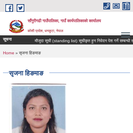
Skip to main content
साँगुरीगढी गाउँपालिका, गाउँ कार्यपालिकाको कार्यालय
कोशी प्रदेश, धनकुटा, नेपाल
सूचना
मौजुदा सूची (standing list) सूचीकृत हुन निवेदन पेश गर्ने सम्बन्धी सूचन
You are here
Home
» सृजना हिङमाङ
सृजना हिङमाङ