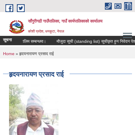
Skip to main content
साँगुरीगढी गाउँपालिका, गाउँ कार्यपालिकाको कार्यालय
कोशी प्रदेश, धनकुटा, नेपाल
सूचना
ास मुलक तालिम सम्बन्धमा।
मौजुदा सूची (standing list) सूचीकृत हुन निवेदन पेश गर्ने
You are here
Home
» हृदयनारायण प्रसाद राई
हृदयनारायण प्रसाद राई