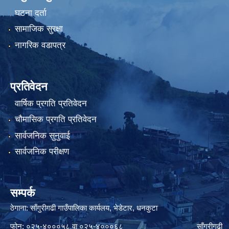
घटना दर्ता
सामाजिक सुरक्षा
नागरिक वडापत्र
प्रतिवेदन
वार्षिक प्रगति प्रतिवेदन
चौमासिक प्रगति प्रतिवेदन
सार्वजनिक सुनुवाई
सार्वजनिक परीक्षण
सम्पर्क
ठेगाना: साँगुरीगढी गाउँपालिका कार्यलय, भेडेटार, धनकुटा
फोन: ०२५-४०००५८ वा ०२५-४०००६८ साँगुरीगढी