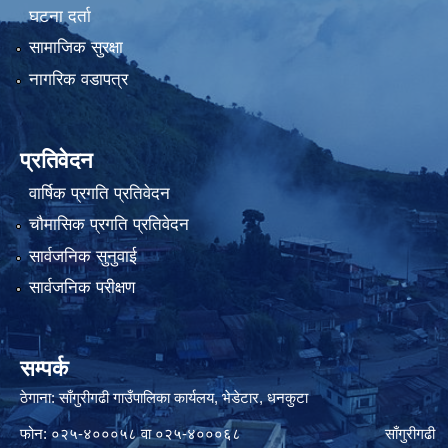
घटना दर्ता
सामाजिक सुरक्षा
नागरिक वडापत्र
प्रतिवेदन
वार्षिक प्रगति प्रतिवेदन
चौमासिक प्रगति प्रतिवेदन
सार्वजनिक सुनुवाई
सार्वजनिक परीक्षण
सम्पर्क
ठेगाना: साँगुरीगढी गाउँपालिका कार्यलय, भेडेटार, धनकुटा
फोन: ०२५-४०००५८ वा ०२५-४०००६८ साँगुरीगढी