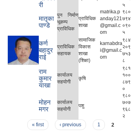
री
५
matrika.p
९८०
पुन निर्माण
मातृका
प्राविधिक
anday121
७९४
भूकम्प
पाण्डे
शाखा
@gmail.c
०९०
प्राविधिक
om
५
सामाजिक
९८४
कर्ण
karnabdra
प्राविधिक
विकास
२०९
बहादुर
i@gmail.c
सहायक
शाखा
७५३
राई
om
(शिक्षा)
८
९८१
राम
कार्यालय
१००
कुमार
कृषि
सहयोगी
८७९
याखा
०
९८०
मोहन
कार्यालय
७०७
पशु
मगर
सहयोगी
९६८
२
Pages
« first
‹ previous
1
2