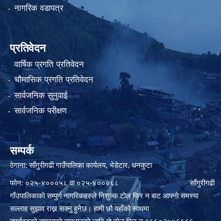
नागरिक वडापत्र
प्रतिवेदन
वार्षिक प्रगति प्रतिवेदन
चौमासिक प्रगति प्रतिवेदन
सार्वजनिक सुनुवाई
सार्वजनिक परीक्षण
सम्पर्क
ठेगाना: साँगुरीगढी गाउँपालिका कार्यलय, भेडेटार, धनकुटा
फोन: ०२५-४०००५८ वा ०२५-४०००६८ साँगुरीगढी
गाँउपालिकाकाे सम्पुर्ण नागरिकहरुले निशुल्क टाेल फ्रि न बाट आफ्नाे समस्या
सल्लाह सुझाव राख्न सक्नु हुनेछ। हामी छौ यहाँको साथमा