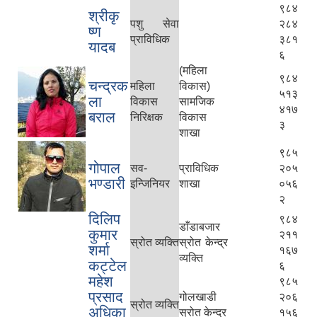
९८४
श्रीकृ
पशु सेवा
२८४
ष्ण
प्राविधिक
३८१
यादब
६
(महिला
९८४
चन्द्रक
महिला
विकास)
५१३
ला
विकास
सामजिक
४१७
बराल
निरिक्षक
विकास
३
शाखा
९८५
गोपाल
सव-
प्राविधिक
२०५
भण्डारी
इन्जिनियर
शाखा
०५६
२
दिलिप
९८४
डाँडाबजार
कुमार
२११
स्रोत व्यक्ति
स्रोत केन्द्र
शर्मा
१६७
व्यक्ति
कट्टेल
६
महेश
९८५
प्रसाद
गोलखाडी
२०६
स्रोत व्यक्ति
अधिका
स्रोत केन्द्र
१५६