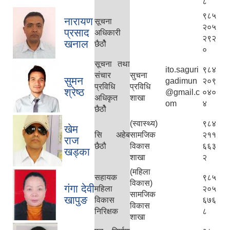
८
९८५
नारायण
सूचना
२०५
प्रसाद
अधिकारी
२९२
खनाल
छैठोै
०
सूचना तथा
ito.saguri
९८४
संचार
सुचना
सुमन
gadimun
२०९
प्रविधि
प्रविधि
श्रेष्ठ
@gmail.c
०४०
अधिकृत
शाखा
om
४
छैठोै
(स्वास्थ्य)
९८४
खेम
सि अहेब
सामजिक
२११
राज
छैठौ
विकास
६६३
खड्का
शाखा
२
(महिला
सहायक
९८५
विकास)
गंगा देवी
महिला
२०५
सामजिक
खापुङ
विकास
६७६
विकास
निरिक्षक
८
शाखा