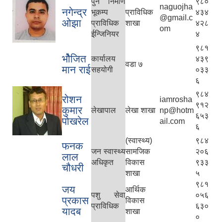
पुन निर्माण
९८०
naguojha
नगेन्द्र
भूकम्प
प्राविधिक
४३४
@gmail.c
ओझा
प्राविधिक
शाखा
४२८
om
ईन्जिनियर
४
९८१
भोैजित
कार्यालय
४३९
वडा ७
मान राई
सहयोगी
०३३
६
९८४
रोशन
iamrosha
९१२
कुमार
लेखापाल
लेखा शाखा
np@hotm
६५३
पोखरेल
ail.com
६
(स्वास्थ्य)
९८४
फनक
जन स्वास्थ्य
सामजिक
२०६
लाल
अधिकृत
विकास
९३३
चौधरी
शाखा
५
९८१
जय
आर्थिक
पशु सेवा
०५६
प्रकास
विकास
प्राविधिक
६३०
यादब
शाखा
०