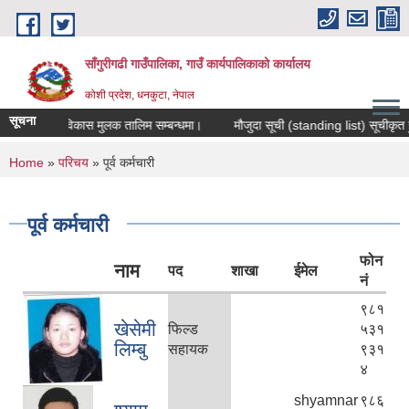
Skip to main content
साँगुरीगढी गाउँपालिका, गाउँ कार्यपालिकाको कार्यालय
कोशी प्रदेश, धनकुटा, नेपाल
सूचना
िक सिप विकास मुलक तालिम सम्बन्धमा।
मौजुदा सूची (standing list) सूचीकृत हुन निवे
You are here
Home
»
परिचय
» पूर्व कर्मचारी
पूर्व कर्मचारी
फोन
नाम
पद
शाखा
ईमेल
नं
९८१
खेसेमी
फिल्ड
५३१
लिम्बु
सहायक
९३१
४
shyamnar
९८६