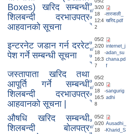
05/2
७
Boxes) खरिद सम्बन्धी
3/20
४/
18 -
तारजाली_
शिलबन्दी दरभाउपत्र
७
12:4
खरिद.pdf
५
आहवानको सूचना
2
05/2
७
इन्टरनेट जडान गर्न दररेट
2/20
internet_j
४/
18 -
adan_su
पेश गर्ने सम्बन्धी सूचना
७
16:3
chana.pd
५
7
f
जस्तापाता खरिद तथा
05/2
७
आपूर्ति गर्ने सम्बन्धी
0/20
४/
18 -
sangurig
शिलबन्दी दरभाउपत्र
७
16:5
adhi
५
आहवानको सूचना |
8
औषधि खरिद सम्बन्धी
05/2
७
0/20
Ausadhi_
शिलबन्दी बोलपत्र
४/
18 -
Kharid_S
७