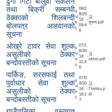
ढुंगा गिटी बालुवा संकलन
तथा बिक्री सम्बन्धी
08/2
७
8/20
ठेक्काको शिलबन्दी
५/
18 -
७
सुचना.pdf
बोलपत्र आहवानको
09:4
६
6
सूचना
ओख्रे टावर सेवा शुल्क
07/1
७
8/20
असुलीको ठेक्का
५/
18 -
७
okhre.pdf
बन्दोवस्तीको सूचना
11:3
६
0
पार्किङ, सरसफाई तथा
07/0
७
पुर्वाधार सेवा शुल्क
9/20
५/
18 -
Thekka.p
असुलीको ठेक्का
७
16:1
df
६
बन्दोबस्तीको सूचना
7
गाउँपालिका वस्तुगत