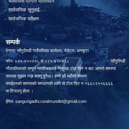
चौमासिक प्रगति प्रतिवेदन
सार्वजनिक सुनुवाई
सार्वजनिक परीक्षण
सम्पर्क
ठेगाना: साँगुरीगढी गाउँपालिका कार्यलय, भेडेटार, धनकुटा
फोन: ०२५-४०००५८ वा ०२५-४०००६८ साँगुरीगढी
गाँउपालिकाकाे सम्पुर्ण नागरिकहरुले निशुल्क टाेल फ्रि न बाट आफ्नाे समस्या
सल्लाह सुझाव राख्न सक्नु हुनेछ। हामी छौ यहाँको साथमा
तपाईहरुकाे समस्यकाे समधानकाे लागि याे टाेल फ्रि न १६६०२५५६६६६
मा टिपाउनु हाेला ।
ईमेल:
sangurigadhi.ruralmundkt@gmail.com