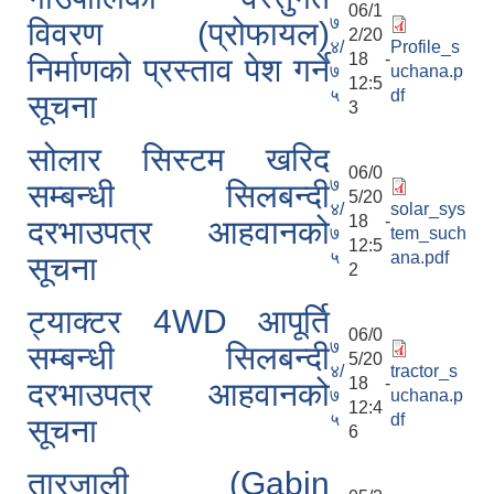
06/1
७
विवरण (प्रोफायल)
2/20
४/
Profile_s
18 -
निर्माणको प्रस्ताव पेश गर्ने
७
uchana.p
12:5
५
df
सूचना
3
सोलार सिस्टम खरिद
06/0
७
सम्बन्धी सिलबन्दी
5/20
४/
solar_sys
18 -
दरभाउपत्र आहवानको
७
tem_such
12:5
५
ana.pdf
सूचना
2
ट्याक्टर 4WD आपूर्ति
06/0
७
सम्बन्धी सिलबन्दी
5/20
४/
tractor_s
18 -
दरभाउपत्र आहवानको
७
uchana.p
12:4
५
df
सूचना
6
तारजाली (Gabin