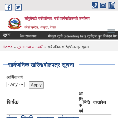
Skip to main content
साँगुरीगढी गाउँपालिका, गाउँ कार्यपालिकाको कार्यालय
कोशी प्रदेश, धनकुटा, नेपाल
सूचना
 मुलक तालिम सम्बन्धमा।
मौजुदा सूची (standing list) सूचीकृत हुन निवेदन पेश गर्ने 
You are here
Home
»
सूचना तथा जानकारी
» सार्वजनिक खरिद/बोलपत्र सूचना
सार्वजनिक खरिद/बोलपत्र सूचना
आर्थिक वर्ष
आ
र्थि
शिर्षक
मिति
दस्तावेज
क
वर्ष