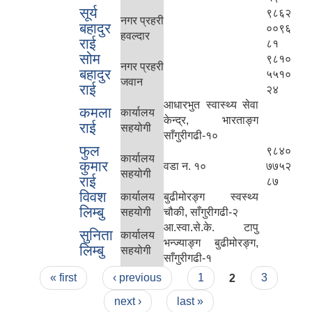
सूर्य
९८६२
नगर प्रहरी
बहादुर
००९६
हवल्दार
राई
८१
सोम
९८१०
नगर प्रहरी
बहादुर
५५१०
जवान
राई
२४
आधारभुत स्वास्थ्य सेवा
कमला
कार्यालय
केन्द्र, भारताङ्ग
राई
सहयोगी
साँगुरीगढी-१०
फुल
९८४०
कार्यालय
कुमार
वडा न. १०
७७५२
सहयोगी
राई
८७
विवश
कार्यालय
बुढीमोरङ्ग स्वस्थ्य
लिम्बु
सहयोगी
चौकी, साँगुरीगढी-२
आ.स्वा.से.के. टापु
सुनिता
कार्यालय
भन्ज्याङ्ग बुढीमोरङ्ग,
लिम्बु
सहयोगी
साँगुरीगढी-१
Pages
« first
‹ previous
1
2
3
next ›
last »