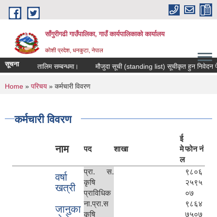
Skip to main content
साँगुरीगढी गाउँपालिका, गाउँ कार्यपालिकाको कार्यालय
कोशी प्रदेश, धनकुटा, नेपाल
सूचना
ास मुलक तालिम सम्बन्धमा।
मौजुदा सूची (standing list) सूचीकृत हुन निवेदन पेश गर्न
You are here
Home
»
परिचय
» कर्मचारी विवरण
कर्मचारी विवरण
ई
नाम
पद
शाखा
मे
फोन नं
ल
प्रा. स.
९८०६
वर्षा
कृषि
२५९५
खत्री
प्राविधिक
०७
ना.प्रा.स
९८६४
जानुका
कृषि
७५०७