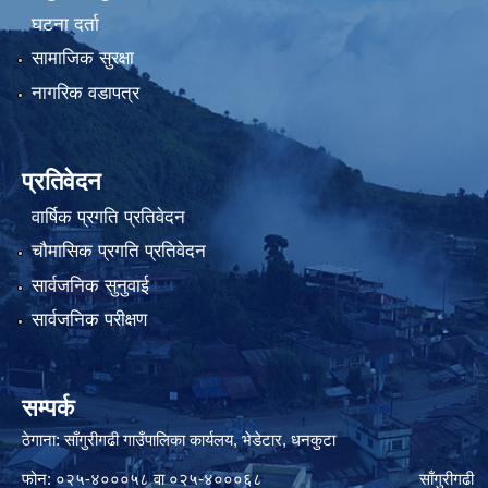
घटना दर्ता
सामाजिक सुरक्षा
नागरिक वडापत्र
प्रतिवेदन
वार्षिक प्रगति प्रतिवेदन
चौमासिक प्रगति प्रतिवेदन
सार्वजनिक सुनुवाई
सार्वजनिक परीक्षण
सम्पर्क
ठेगाना: साँगुरीगढी गाउँपालिका कार्यलय, भेडेटार, धनकुटा
फोन: ०२५-४०००५८ वा ०२५-४०००६८ साँगुरीगढी