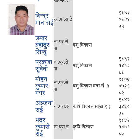
सहजकर्ता
९८५२
विन्द्र
खा.पा.स.टे
०६२४
मान राई
५५
डम्बर
ना.प्र.से.
बहादुर
पशु विकास
पा
लिम्बु
९८६२
प्रकाश
ना.प्र.से.
पशु विकास
१४१८
सुवेदी
पा
८६
मोहन
९८०७
ना.प्र.से.
कुमार
पशु विकास वडा नं. ३
०७९६
पा
मगर
८२
९८४२
अञ्जना
ना.प्रा.स
कृषि विकास (वडा ९ )
३४६०
राई
३६
भद्र
९८४२
कुमारी
ना.प्रा.स
कृषि विकास
१००१
राई
८०