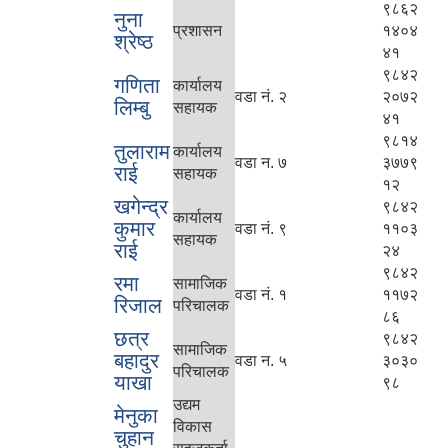
९८६२
नुना
प्रशासन
१४०४
श्रेष्ठ
४१
९८४२
गणिता
कार्यालय
वडा नं. २
२०७२
लिम्बु
सहायक
४१
९८१४
तुलाराम
कार्यालय
वडा न. ७
३७७९
राई
सहायक
१२
खगेन्द्र
९८४२
कार्यालय
कुमार
वडा नं. ९
११०३
सहायक
राई
२४
९८४२
रमा
सामाजिक
वडा नं. १
११७२
रिजाल
परिचालक
८६
छत्र
९८४२
सामाजिक
बहादुर
वडा न. ५
३०३०
परिचालक
याखा
९८
उद्यम
मेनुका
विकास
चुहान