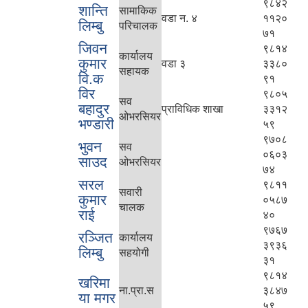
९८४२
शान्ति
सामाकिक
वडा न. ४
११२०
लिम्बु
परिचालक
७१
जिवन
९८१४
कार्यालय
कुमार
वडा ३
३३८०
सहायक
वि.क
९१
विर
९८०५
सव
बहादुर
प्राविधिक शाखा
३३१२
ओभरसियर
भण्डारी
५९
९७०८
भुवन
सव
०६०३
साउद
ओभरसियर
७४
सरल
९८११
सवारी
कुमार
०५८७
चालक
राई
४०
९७६७
रञ्जित
कार्यालय
३९३६
लिम्बु
सहयोगी
३१
९८१४
खरिमा
ना.प्रा.स
३८४७
या मगर
५९