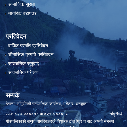
सामाजिक सुरक्षा
नागरिक वडापत्र
प्रतिवेदन
वार्षिक प्रगति प्रतिवेदन
चौमासिक प्रगति प्रतिवेदन
सार्वजनिक सुनुवाई
सार्वजनिक परीक्षण
सम्पर्क
ठेगाना: साँगुरीगढी गाउँपालिका कार्यलय, भेडेटार, धनकुटा
फोन: ०२५-४०००५८ वा ०२५-४०००६८ साँगुरीगढी
गाँउपालिकाकाे सम्पुर्ण नागरिकहरुले निशुल्क टाेल फ्रि न बाट आफ्नाे समस्या