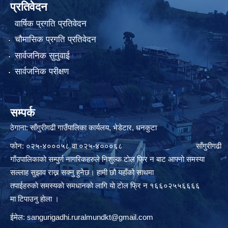
प्रतिवेदन
वार्षिक प्रगति प्रतिवेदन
चौमासिक प्रगति प्रतिवेदन
सार्वजनिक सुनुवाई
सार्वजनिक परीक्षण
सम्पर्क
ठेगाना: साँगुरीगढी गाउँपालिका कार्यलय, भेडेटार, धनकुटा
फोन: ०२५-४०००५८ वा ०२५-४०००६८ साँगुरीगढी
गाँउपालिकाकाे सम्पुर्ण नागरिकहरुले निशुल्क टाेल फ्रि न बाट आफ्नाे समस्या
सल्लाह सुझाव राख्न सक्नु हुनेछ। हामी छौ यहाँको साथमा
तपाईहरुकाे समस्यकाे समधानकाे लागि याे टाेल फ्रि न १६६०२५५६६६६
मा टिपाउनु हाेला ।
ईमेल:
sangurigadhi.ruralmundkt@gmail.com